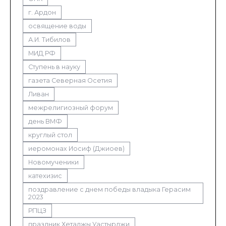
г. Ардон
освящение воды
А.И. Тибилов
МИД РФ
Ступень в науку
газета Северная Осетия
Ливан
межрелигиозный форум
день ВМФ
круглый стол
иеромонах Иосиф (Джиоев)
Новомученики
катехизис
поздравление с днем победы владыка Герасим
2023
РПЦЗ
праздник Хетаджы Уастырджи