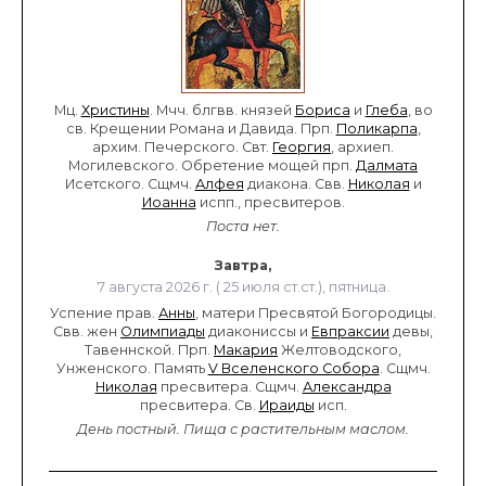
Мц.
Христины
. Мчч. блгвв. князей
Бориса
и
Глеба
, во
св. Крещении Романа и Давида. Прп.
Поликарпа
,
архим. Печерского. Свт.
Георгия
, архиеп.
Могилевского. Обретение мощей прп.
Далмата
Исетского. Сщмч.
Алфея
диакона. Свв.
Николая
и
Иоанна
испп., пресвитеров.
Поста нет.
Завтра,
7 августа 2026 г. ( 25 июля ст.ст.), пятница.
Успение прав.
Анны
, матери Пресвятой Богородицы.
Свв. жен
Олимпиады
диакониссы и
Евпраксии
девы,
Тавеннской. Прп.
Макария
Желтоводского,
Унженского. Память
V Вселенского Собора
. Сщмч.
Николая
пресвитера. Сщмч.
Александра
пресвитера. Св.
Ираиды
исп.
День постный.
Пища с растительным маслом.