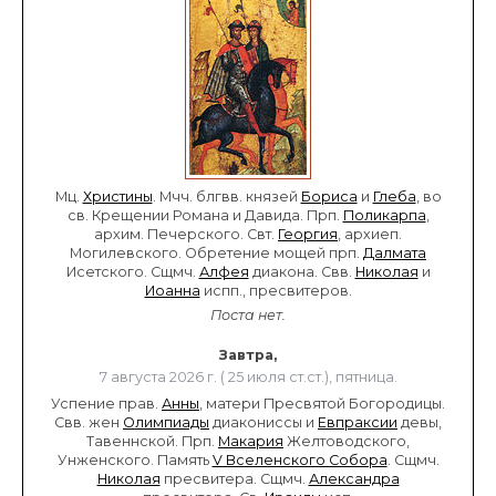
Мц.
Христины
. Мчч. блгвв. князей
Бориса
и
Глеба
, во
св. Крещении Романа и Давида. Прп.
Поликарпа
,
архим. Печерского. Свт.
Георгия
, архиеп.
Могилевского. Обретение мощей прп.
Далмата
Исетского. Сщмч.
Алфея
диакона. Свв.
Николая
и
Иоанна
испп., пресвитеров.
Поста нет.
Завтра,
7 августа 2026 г. ( 25 июля ст.ст.), пятница.
Успение прав.
Анны
, матери Пресвятой Богородицы.
Свв. жен
Олимпиады
диакониссы и
Евпраксии
девы,
Тавеннской. Прп.
Макария
Желтоводского,
Унженского. Память
V Вселенского Собора
. Сщмч.
Николая
пресвитера. Сщмч.
Александра