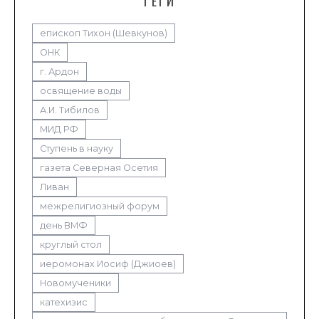
ТЕГИ
епископ Тихон (Шевкунов)
ОНК
г. Ардон
освящение воды
А.И. Тибилов
МИД РФ
Ступень в науку
газета Северная Осетия
Ливан
межрелигиозный форум
день ВМФ
круглый стол
иеромонах Иосиф (Джиоев)
Новомученики
катехизис