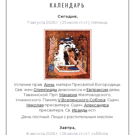
КАЛЕНДАРЬ
Сегодня,
7 августа 2026 г. ( 25 июля ст.ст.), пятница.
Успение прав.
Анны
, матери Пресвятой Богородицы.
Свв. жен
Олимпиады
диакониссы и
Евпраксии
девы,
Тавеннской. Прп.
Макария
Желтоводского,
Унженского. Память
V Вселенского Собора
. Сщмч.
Николая
пресвитера. Сщмч.
Александра
пресвитера. Св.
Ираиды
исп.
День постный.
Пища с растительным маслом.
Завтра,
8 августа 2026 г. ( 26 июля ст.ст.), суббота.