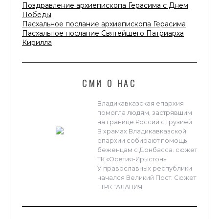
Поздравление архиепископа Герасима с Днем
Победы
Пасхальное послание архиепископа Герасима
Пасхальное послание Святейшего Патриарха
Кирилла
СМИ О НАС
Владикавказская епархия
помогла людям, застрявшим
на границе России с Грузией
В храмах Владикавказской
епархии собирают помощь
беженцам с Донбасса. сюжет
ТК «Осетия-Ирыстон»
У православных республики
начался Великий Пост. Сюжет
ГТРК "АЛАНИЯ"