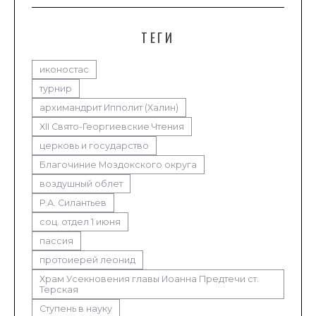
ТЕГИ
иконостас
турнир
архимандрит Ипполит (Халин)
XII Свято-Георгиевские Чтения
церковь и государство
Благочиние Моздокского округа
воздушный облет
Р.А. Силантьев
соц. отдел 1 июня
пассия
протоиерей леонид
Храм Усекновения главы Иоанна Предтечи ст.
Терская
Ступень в науку