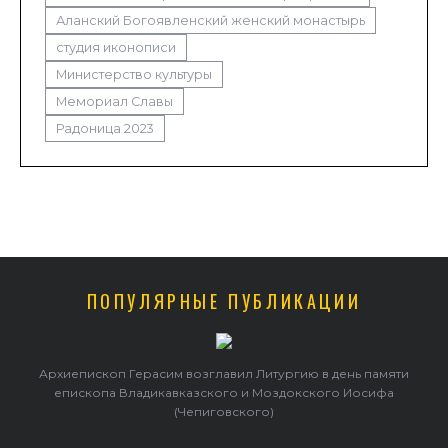
Аланский Богоявленский женский монастырь
студия иконописи
Министерство культуры
Мемориал Славы
Радоница 2023
ПОПУЛЯРНЫЕ ПУБЛИКАЦИИ
Архиепископ Герасим возглавил Литургию в день памяти
епископа Владикавказского и Моздокского Иосифа
(Чепиговского)