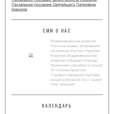
Пасхальное послание Святейшего Патриарха
Кирилла
СМИ О НАС
Владикавказская епархия
помогла людям, застрявшим
на границе России с Грузией
В храмах Владикавказской
епархии собирают помощь
беженцам с Донбасса. сюжет
ТК «Осетия-Ирыстон»
У православных республики
начался Великий Пост. Сюжет
ГТРК "АЛАНИЯ"
КАЛЕНДАРЬ