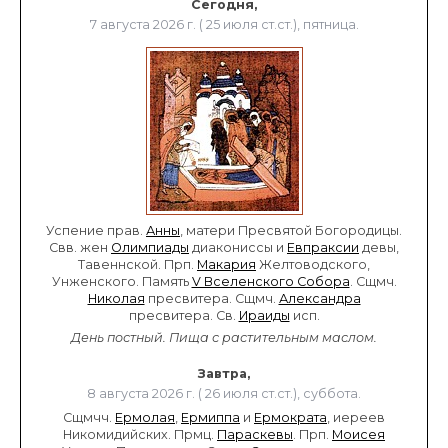
Сегодня,
7 августа 2026 г. ( 25 июля ст.ст.), пятница.
Успение прав.
Анны
, матери Пресвятой Богородицы.
Свв. жен
Олимпиады
диакониссы и
Евпраксии
девы,
Тавеннской. Прп.
Макария
Желтоводского,
Унженского. Память
V Вселенского Собора
. Сщмч.
Николая
пресвитера. Сщмч.
Александра
пресвитера. Св.
Ираиды
исп.
День постный.
Пища с растительным маслом.
Завтра,
8 августа 2026 г. ( 26 июля ст.ст.), суббота.
Сщмчч.
Ермолая
,
Ермиппа
и
Ермократа
, иереев
Никомидийских. Прмц.
Параскевы
. Прп.
Моисея