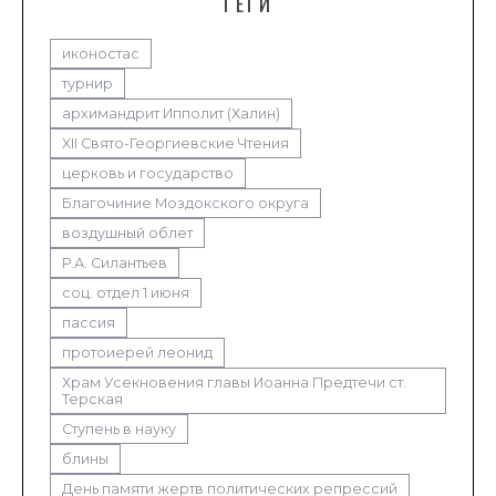
ТЕГИ
иконостас
турнир
архимандрит Ипполит (Халин)
XII Свято-Георгиевские Чтения
церковь и государство
Благочиние Моздокского округа
воздушный облет
Р.А. Силантьев
соц. отдел 1 июня
пассия
протоиерей леонид
Храм Усекновения главы Иоанна Предтечи ст.
Терская
Ступень в науку
блины
День памяти жертв политических репрессий