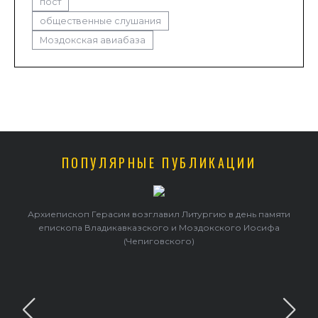
пост
общественные слушания
Моздокская авиабаза
ПОПУЛЯРНЫЕ ПУБЛИКАЦИИ
Архиепископ Герасим возглавил Литургию в день памяти
епископа Владикавказского и Моздокского Иосифа
(Чепиговского)