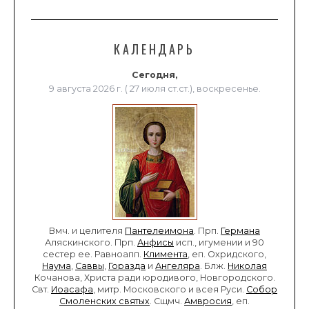
КАЛЕНДАРЬ
Сегодня,
9 августа 2026 г. ( 27 июля ст.ст.), воскресенье.
Вмч. и целителя
Пантелеимона
. Прп.
Германа
Аляскинского. Прп.
Анфисы
исп., игумении и 90
сестер ее. Равноапп.
Климента
, еп. Охридского,
Наума
,
Саввы
,
Горазда
и
Ангеляра
. Блж.
Николая
Кочанова, Христа ради юродивого, Новгородского.
Свт.
Иоасафа
, митр. Московского и всея Руси.
Собор
Смоленских святых
. Сщмч.
Амвросия
, еп.