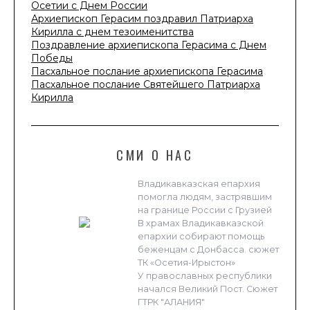
Осетии с Днем России
Архиепископ Герасим поздравил Патриарха
Кирилла с днем тезоименитства
Поздравление архиепископа Герасима с Днем
Победы
Пасхальное послание архиепископа Герасима
Пасхальное послание Святейшего Патриарха
Кирилла
СМИ О НАС
Владикавказская епархия
помогла людям, застрявшим
на границе России с Грузией
В храмах Владикавказской
епархии собирают помощь
беженцам с Донбасса. сюжет
ТК «Осетия-Ирыстон»
У православных республики
начался Великий Пост. Сюжет
ГТРК "АЛАНИЯ"