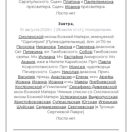
Сарапульского. Сщмч.
Платона
и
Пантелеимона
пресвитера. Сщмч.
Иоанна
пресвитера.
Поста нет.
Завтра,
10 августа 2026 г. ( 28 июля ст.ст.), понедельник.
Смоленской
иконы Божией Матери, именуемой
"Одигитрия" (Путеводительница). Апп. от 70-ти
Прохора
,
Никанора
,
Тимона
и
Пармена
диаконов.
Свт.
Питирима
, еп. Тамбовского.
Собор
Тамбовских
святых. Мч.
Иулиана
. Мч.
Евстафия
Анкирского. Мч.
Акакия
, иже в Милете Карийском. Прп.
Павла
Ксиропотамского. Прп.
Моисея
, чудотворца
Печерского. Сщмч.
Николая
диакона. Прмч.
Василия
, прмцц.
Анастасии
и
Елены
, мчч.
Арефы
,
Иоанна
,
Иоанна
,
Иоанна
и мц.
Мавры
.
Гребневской
,
Костромской
и"Умиление"
Серафимо-Дивеевской
икон Божией Матери. Чтимые списки со Смоленской
иконы Божией Матери:
Устюженская
,
Выдропусская
,
Христофоровская
,
Супрасльская
,
Югская
,
Игрицкая
,
Шуйская
,
Седмиезерная
,
Сергиевская
(в Троице-
Сергиевой Лавре).
Поста нет.