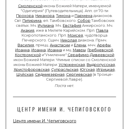
Смоленской
иконы Божией Матери, именуемой
"Одигитрия" (Путеводительница). Апп. от 70-ти
Прохора
,
Никанора
,
Тимона
и
Пармена
диаконов.
Свт.
Питирима
, еп. Тамбовского.
Собор
Тамбовских
святых. Мч.
Иулиана
. Мч.
Евстафия
Анкирского. Мч.
Акакия
, иже в Милете Карийском. Прп.
Павла
Ксиропотамского. Прп.
Моисея
, чудотворца
Печерского. Сщмч.
Николая
диакона. Прмч.
Василия
, прмцц.
Анастасии
и
Елены
, мчч.
Арефы
,
Иоанна
,
Иоанна
,
Иоанна
и мц.
Мавры
.
Гребневской
,
Костромской
и"Умиление"
Серафимо-Дивеевской
икон Божией Матери. Чтимые списки со Смоленской
иконы Божией Матери:
Устюженская
,
Выдропусская
,
Христофоровская
,
Супрасльская
,
Югская
,
Игрицкая
,
Шуйская
,
Седмиезерная
,
Сергиевская
(в Троице-
Сергиевой Лавре).
Поста нет.
ЦЕНТР ИМЕНИ И. ЧЕПИГОВСКОГО
Центр имени И. Чепиговского