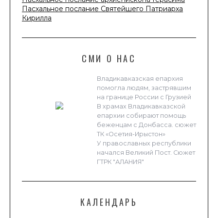
Пасхальное послание Святейшего Патриарха
Кирилла
СМИ О НАС
Владикавказская епархия
помогла людям, застрявшим
на границе России с Грузией
В храмах Владикавказской
епархии собирают помощь
беженцам с Донбасса. сюжет
ТК «Осетия-Ирыстон»
У православных республики
начался Великий Пост. Сюжет
ГТРК "АЛАНИЯ"
КАЛЕНДАРЬ