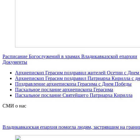
Расписание Богослужений в храмах Владикавказской епархии
Документы
Архиепископ Герасим поздравил жителей Осетии с Днем
Архиепископ Герасим поздравил Патриарха Кирилла с дн
Поздравление архиепископа Герасима с Днем Победы
Пасхальное послание архиепископа Герасима
Пасхальное послание Святейшего Патриарха Кирилла
СМИ о нас
Владикавказская епархия помогла людям, застрявшим на грани