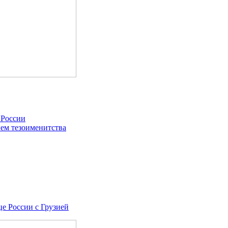
 России
ем тезоименитства
це России с Грузией