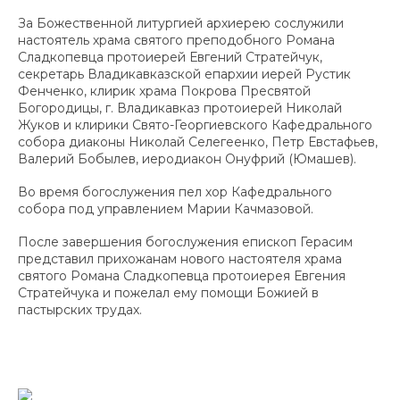
За Божественной литургией архиерею сослужили
настоятель храма святого преподобного Романа
Сладкопевца протоиерей Евгений Стратейчук,
секретарь Владикавказской епархии иерей Рустик
Фенченко, клирик храма Покрова Пресвятой
Богородицы, г. Владикавказ протоиерей Николай
Жуков и клирики Свято-Георгиевского Кафедрального
собора диаконы Николай Селегеенко, Петр Евстафьев,
Валерий Бобылев, иеродиакон Онуфрий (Юмашев).
Во время богослужения пел хор Кафедрального
собора под управлением Марии Качмазовой.
После завершения богослужения епископ Герасим
представил прихожанам нового настоятеля храма
святого Романа Сладкопевца протоиерея Евгения
Стратейчука и пожелал ему помощи Божией в
пастырских трудах.