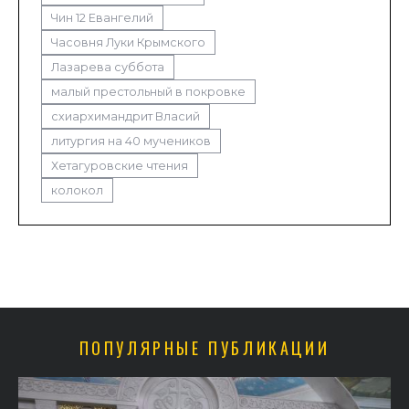
Чин 12 Евангелий
Часовня Луки Крымского
Лазарева суббота
малый престольный в покровке
схиархимандрит Власий
литургия на 40 мучеников
Хетагуровские чтения
колокол
ПОПУЛЯРНЫЕ ПУБЛИКАЦИИ