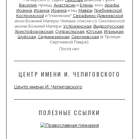
Василия
, прмцц.
Анастасии
и
Елены
, мчч.
Арефы
,
Иоанна
,
Иоанна
,
Иоанна
и мц.
Мавры
.
Гребневской
,
Костромской
и"Умиление"
Серафимо-Дивеевской
икон Божией Матери. Чтимые списки со Смоленской
иконы Божией Матери:
Устюженская
,
Выдропусская
,
Христофоровская
,
Супрасльская
,
Югская
,
Игрицкая
,
Шуйская
,
Седмиезерная
,
Сергиевская
(в Троице-
Сергиевой Лавре).
Поста нет.
ЦЕНТР ИМЕНИ И. ЧЕПИГОВСКОГО
Центр имени И. Чепиговского
ПОЛЕЗНЫЕ ССЫЛКИ