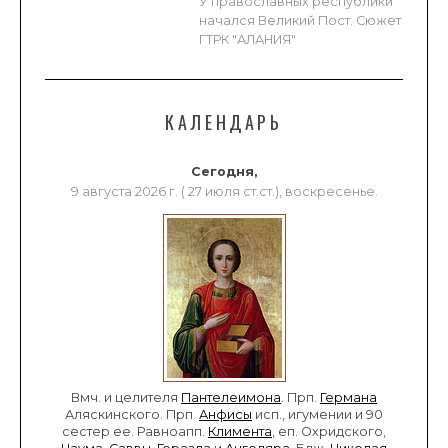
У православных республики
начался Великий Пост. Сюжет
ГТРК "АЛАНИЯ"
КАЛЕНДАРЬ
Сегодня,
9 августа 2026 г. ( 27 июля ст.ст.), воскресенье.
Вмч. и целителя
Пантелеимона
. Прп.
Германа
Аляскинского. Прп.
Анфисы
исп., игумении и 90
сестер ее. Равноапп.
Климента
, еп. Охридского,