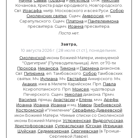
Наума
,
Саввы
,
Горазда
и
Ангеляра
. Блж.
Николая
Кочанова, Христа ради юродивого, Новгородского.
Свт.
Иоасафа
, митр. Московского и всея Руси.
Собор
Смоленских святых
. Сщмч.
Амвросия
, еп.
Сарапульского. Сщмч.
Платона
и
Пантелеимона
пресвитера. Сщмч.
Иоанна
пресвитера.
Поста нет.
Завтра,
10 августа 2026 г. ( 28 июля ст.ст.), понедельник.
Смоленской
иконы Божией Матери, именуемой
"Одигитрия" (Путеводительница). Апп. от 70-ти
Прохора
,
Никанора
,
Тимона
и
Пармена
диаконов.
Свт.
Питирима
, еп. Тамбовского.
Собор
Тамбовских
святых. Мч.
Иулиана
. Мч.
Евстафия
Анкирского. Мч.
Акакия
, иже в Милете Карийском. Прп.
Павла
Ксиропотамского. Прп.
Моисея
, чудотворца
Печерского. Сщмч.
Николая
диакона. Прмч.
Василия
, прмцц.
Анастасии
и
Елены
, мчч.
Арефы
,
Иоанна
,
Иоанна
,
Иоанна
и мц.
Мавры
.
Гребневской
,
Костромской
и"Умиление"
Серафимо-Дивеевской
икон Божией Матери. Чтимые списки со Смоленской
иконы Божией Матери:
Устюженская
,
Выдропусская
,
Христофоровская
,
Супрасльская
,
Югская
,
Игрицкая
,
Шуйская
,
Седмиезерная
,
Сергиевская
(в Троице-
Сергиевой Лавре).