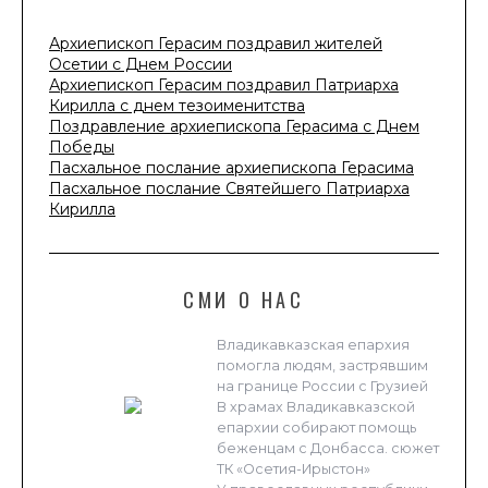
Архиепископ Герасим поздравил жителей
Осетии с Днем России
Архиепископ Герасим поздравил Патриарха
Кирилла с днем тезоименитства
Поздравление архиепископа Герасима с Днем
Победы
Пасхальное послание архиепископа Герасима
Пасхальное послание Святейшего Патриарха
Кирилла
СМИ О НАС
Владикавказская епархия
помогла людям, застрявшим
на границе России с Грузией
В храмах Владикавказской
епархии собирают помощь
беженцам с Донбасса. сюжет
ТК «Осетия-Ирыстон»