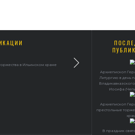
ИКАЦИИ
ПОСЛЕ
ПУБЛИ
кого архиепископ Герасим совершил Литургию в Покровском
храме
Архиепископ Гер
Литургию в день 
Владикавказского
Иосифа (Чеп
Архиепископ Гер
престольные торже
хра
В праздник свя