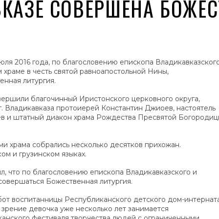
КАЗЕ СОВЕРШЕНА БОЖЕС
юля 2016 года, по благословению епископа Владикавказског
 храме в честь святой равноапостольной Нины,
енная литургия.
вершили благочинный Иристонского церковного округа,
. Владикавказа протоиерей Константин Джиоев, настоятель
ев и штатный диакон храма Рождества Пресвятой Богородиц
и храма собрались несколько десятков прихожан.
м и грузинском языках.
, что по благословению епископа Владикавказского и
 совершаться Божественная литургия.
абот воспитанницы Республиканского детского дом-интернат
зрение девочка уже несколько лет занимается
анского фестиваля творчества людей с ограниченными