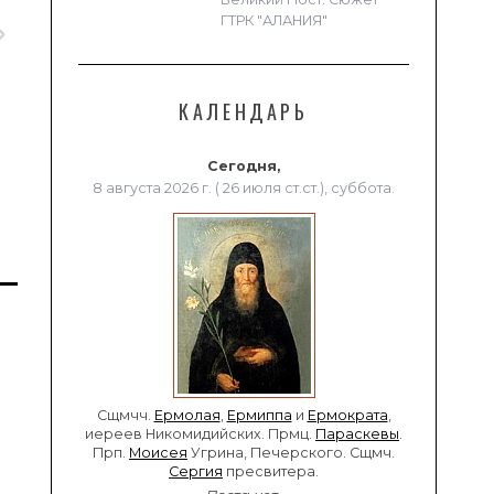
ГТРК "АЛАНИЯ"
КАЛЕНДАРЬ
Сегодня,
8 августа 2026 г. ( 26 июля ст.ст.), суббота.
Сщмчч.
Ермолая
,
Ермиппа
и
Ермократа
,
иереев Никомидийских. Прмц.
Параскевы
.
Прп.
Моисея
Угрина, Печерского. Сщмч.
Сергия
пресвитера.