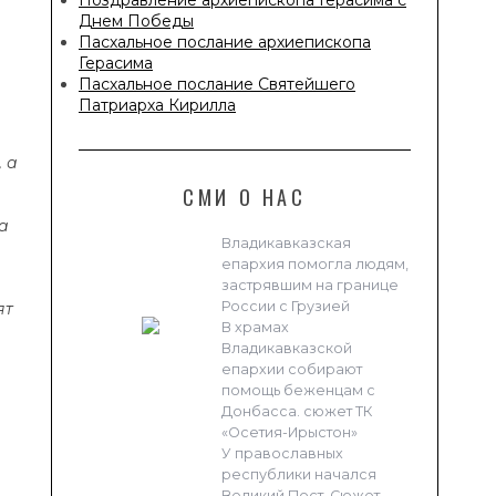
Днем Победы
Пасхальное послание архиепископа
Герасима
Пасхальное послание Святейшего
Патриарха Кирилла
 а
СМИ О НАС
а
Владикавказская
епархия помогла людям,
застрявшим на границе
России с Грузией
ят
В храмах
Владикавказской
епархии собирают
помощь беженцам с
Донбасса. сюжет ТК
«Осетия-Ирыстон»
У православных
республики начался
Великий Пост. Сюжет