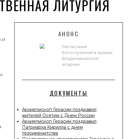
ТВЕННАЯ ЛИТУРГИЯ
АНОНС
о и
Расписание
Богослужений в храмах
Владикавказской
епархии
ы
ДОКУМЕНТЫ
Архиепископ Герасим поздравил
жителей Осетии с Днем России
Архиепископ Герасим поздравил
а
Патриарха Кирилла с днем
тезоименитства
Поздравление архиепископа Герасима с