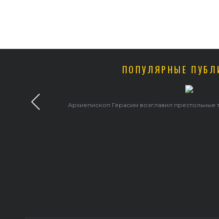
ПОПУЛЯРНЫЕ ПУБЛ
льинском храме
В праздник святого Серафима Саровс