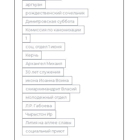
аргъуан
рождественский сочельник
Димитровская суббота
Комиссия по канонизации
1
соц. отдел 1 июня
Керчь
Архангел Михаил
30 лет служения
икона Иоанна Воина
схиархимандрит Власий
молодежный отдел
Л.Р. Габоева
Чырыстон Ир
Лития на аллее славы
социальный приют