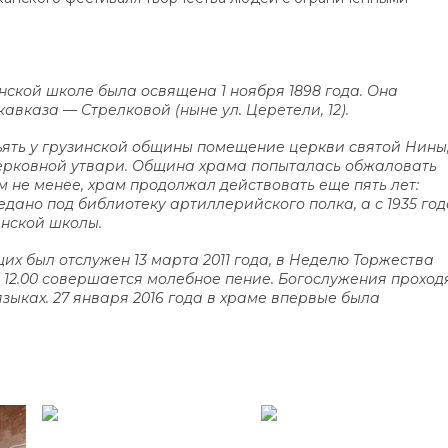
ской школе была освящена 1 ноября 1898 года. Она
вказа — Стрелковой (ныне ул. Церетели, 12).
зъять у грузинской общины помещение церкви святой Нины,
церковной утвари. Община храма попыталась обжаловать
м не менее, храм продолжал действовать еще пять лет:
едано под библиотеку артиллерийского полка, а с 1935 год
инской школы.
х был отслужен 13 марта 2011 года, в Неделю Торжества
в 12.00 совершается молебное пение. Богослужения проход
зыках. 27 января 2016 года в храме впервые была