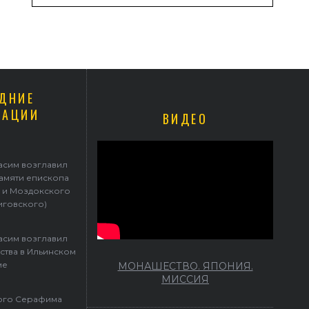
ДНИЕ
КАЦИИ
ВИДЕО
асим возглавил
памяти епископа
 и Моздокского
иговского)
асим возглавил
ства в Ильинском
ме
МОНАШЕСТВО. ЯПОНИЯ.
МИССИЯ
того Серафима