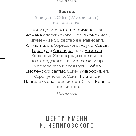
Поста нет.
Завтра,
9 августа 2026 г. ( 27 июля ст.ст.),
воскресенье.
Вмч. и целителя
Пантелеимона
. Прп.
Германа
Аляскинского. Прп.
Анфисы
исп.,
игумении и 90 сестер ее. Равноапп.
Климента
, еп. Охридского,
Наума
,
Саввы
,
Горазда
и
Ангеляра
. Блж.
Николая
Кочанова, Христа ради юродивого,
Новгородского. Свт.
Иоасафа
, митр.
Московского и всея Руси.
Собор
Смоленских святых
. Сщмч.
Амвросия
, еп.
Сарапульского. Сщмч.
Платона
и
Пантелеимона
пресвитера. Сщмч.
Иоанна
пресвитера.
Поста нет.
ЦЕНТР ИМЕНИ
И. ЧЕПИГОВСКОГО