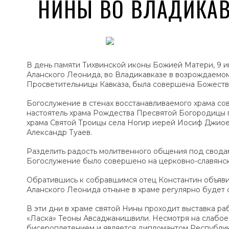
НИНЫ ВО ВЛАДИКАВ
В день памяти Тихвинской иконы Божией Матери, 9 и
Аланского Леонида, во Владикавказе в возрождаемом
Просветительницы Кавказа, была совершена Божеств
Богослужение в стенах восстанавливаемого храма со
настоятель храма Рождества Пресвятой Богородицы г
храма Святой Троицы села Ногир иерей Иосиф Джио
Александр Туаев.
Разделить радость молитвенного общения под сводам
Богослужение было совершено на церковно-славянско
Обратившись к собравшимся отец Константин объявил
Аланского Леонида отныне в храме регулярно будет
В эти дни в храме святой Нины проходит выставка р
«Ласка» Теоны Авсаджанишвили. Несмотря на слабое 
бисероплетением и является дипломантом Республик