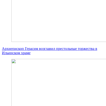
Архиепископ Герасим возглавил престольные торжества в
Ильинском храме