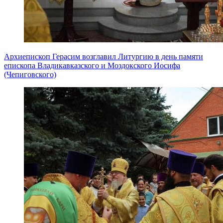
Архиепископ Герасим возглавил Литургию в день памяти
епископа Владикавказского и Моздокского Иосифа
(Чепиговского)