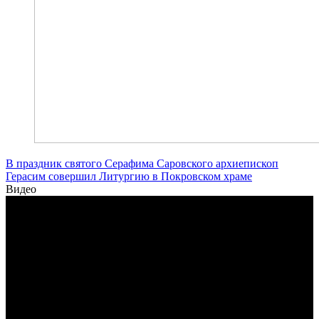
В праздник святого Серафима Саровского архиепископ
Герасим совершил Литургию в Покровском храме
Видео