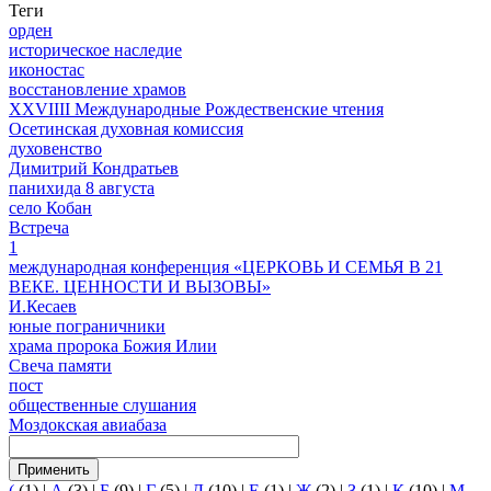
Теги
орден
историческое наследие
иконостас
восстановление храмов
XXVIIII Международные Рождественские чтения
Осетинская духовная комиссия
духовенство
Димитрий Кондратьев
панихида 8 августа
село Кобан
Встреча
1
международная конференция «ЦЕРКОВЬ И СЕМЬЯ В 21
ВЕКЕ. ЦЕННОСТИ И ВЫЗОВЫ»
И.Кесаев
юные пограничники
храма пророка Божия Илии
Свеча памяти
пост
общественные слушания
Моздокская авиабаза
Применить
(
(1)
|
А
(3)
|
Б
(9)
|
Г
(5)
|
Д
(10)
|
Е
(1)
|
Ж
(2)
|
З
(1)
|
К
(10)
|
М