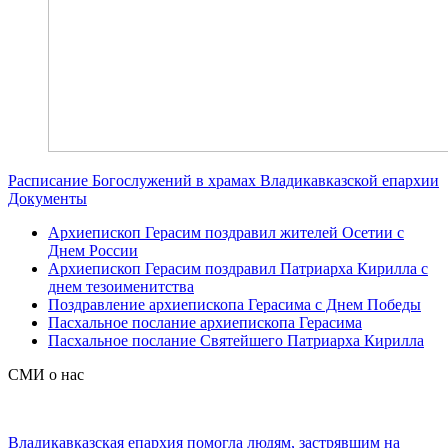
Расписание Богослужений в храмах Владикавказской епархии
Документы
Архиепископ Герасим поздравил жителей Осетии с
Днем России
Архиепископ Герасим поздравил Патриарха Кирилла с
днем тезоименитства
Поздравление архиепископа Герасима с Днем Победы
Пасхальное послание архиепископа Герасима
Пасхальное послание Святейшего Патриарха Кирилла
СМИ о нас
Владикавказская епархия помогла людям, застрявшим на