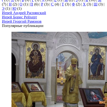
(7)
|
Н
(2)
|
О
(1)
|
П
(6)
|
Р
(3)
|
С
(4)
|
Т
(3)
|
Ф
(2)
|
Х
(3)
|
Ш
(3)
|
Э
(1)
|
Ю
(1)
Иерей Андрей Раснянский
Иерей Борис Рейхерт
Иерей Георгий Рамонов
Популярные публикации