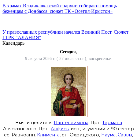
В храмах Владикавказской епархии собирают помощь
беженцам с Донбасса. сюжет ТК «Осетия-Ирыстон»
У православных республики начался Великий Пост. Сюжет
ГТРК "АЛАНИЯ"
Календарь
Сегодня,
9 августа 2026 г. ( 27 июля ст.ст.), воскресенье.
Вмч. и целителя
Пантелеимона
. Прп.
Германа
Аляскинского. Прп.
Анфисы
исп., игумении и 90 сестер
ее. Равноапп.
Климента
, еп. Охридского,
Наума
,
Саввы
,