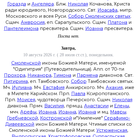
Горазда
и
Ангеляра
. Блж.
Николая
Кочанова, Христа
ради юродивого, Новгородского. Свт.
Иоасафа
, митр.
Московского и всея Руси.
Собор Смоленских святых
.
Сщмч.
Амвросия
, еп. Сарапульского. Сщмч.
Платона
и
Пантелеимона
пресвитера. Сщмч.
Иоанна
пресвитера.
Поста нет.
Завтра,
10 августа 2026 г. ( 28 июля ст.ст.), понедельник.
Смоленской
иконы Божией Матери, именуемой
"Одигитрия" (Путеводительница). Апп. от 70-ти
Прохора
,
Никанора
,
Тимона
и
Пармена
диаконов. Свт.
Питирима
, еп. Тамбовского.
Собор
Тамбовских святых.
Мч.
Иулиана
. Мч.
Евстафия
Анкирского. Мч.
Акакия
, иже
в Милете Карийском. Прп.
Павла
Ксиропотамского.
Прп.
Моисея
, чудотворца Печерского. Сщмч.
Николая
диакона. Прмч.
Василия
, прмцц.
Анастасии
и
Елены
,
мчч.
Арефы
,
Иоанна
,
Иоанна
,
Иоанна
и мц.
Мавры
.
Гребневской
,
Костромской
и"Умиление"
Серафимо-
Дивеевской
икон Божией Матери. Чтимые списки со
Смоленской иконы Божией Матери:
Устюженская
,
Выдропусская
,
Христофоровская
,
Супрасльская
,