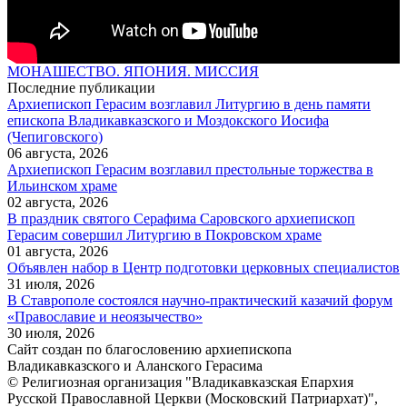
МОНАШЕСТВО. ЯПОНИЯ. МИССИЯ
Последние публикации
Архиепископ Герасим возглавил Литургию в день памяти
епископа Владикавказского и Моздокского Иосифа
(Чепиговского)
06 августа, 2026
Архиепископ Герасим возглавил престольные торжества в
Ильинском храме
02 августа, 2026
В праздник святого Серафима Саровского архиепископ
Герасим совершил Литургию в Покровском храме
01 августа, 2026
Объявлен набор в Центр подготовки церковных специалистов
31 июля, 2026
В Ставрополе состоялся научно-практический казачий форум
«Православие и неоязычество»
30 июля, 2026
Сайт создан по благословению архиепископа
Владикавказского и Аланского Герасима
© Религиозная организация "Владикавказская Епархия
Русской Православной Церкви (Московский Патриархат)",