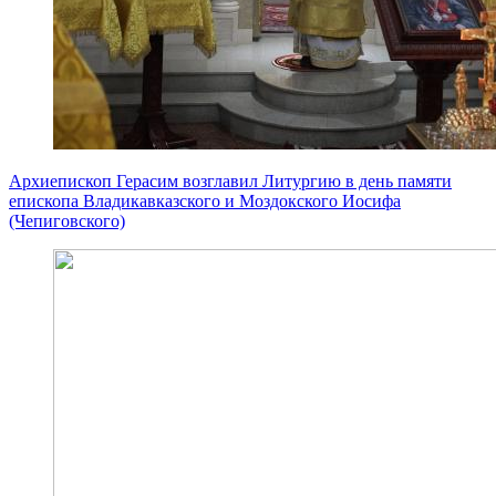
Архиепископ Герасим возглавил Литургию в день памяти
епископа Владикавказского и Моздокского Иосифа
(Чепиговского)