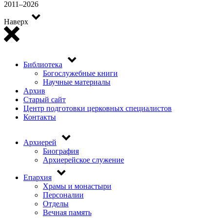
2011–2026
Наверх
Библиотека
Top
Богослужебные книги
menu
Научные материалы
Архив
Старый сайт
Центр подготовки церковных специалистов
Контакты
Архиерей
Основная
Биография
навигация
Архиерейское служение
Епархия
Храмы и монастыри
Персоналии
Отделы
Вечная память