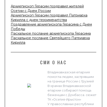
Архиепископ Герасим поздравил жителей
Осетии с Днем России
Архиепископ Герасим поздравил Патриарха
Кирилла с днем тезоименитства
Поздравление архиепископа Герасима с Днем
Победы
Пасхальное послание архиепископа Герасима
Пасхальное послание Святейшего Патриарха
Кирилла
СМИ О НАС
Владикавказская епархия
помогла людям, застрявшим
на границе России с Грузией
В храмах Владикавказской
епархии собирают помощь
беженцам с Донбасса. сюжет
ТК «Осетия-Ирыстон»
У православных республики