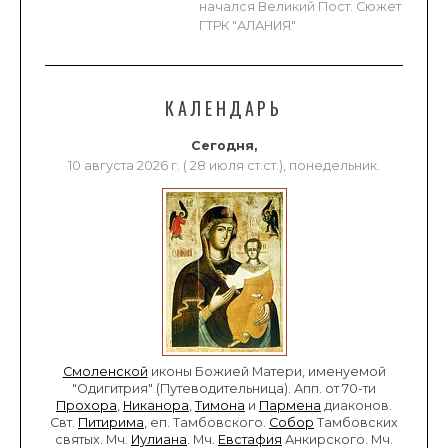
начался Великий Пост. Сюжет
ГТРК "АЛАНИЯ"
КАЛЕНДАРЬ
Сегодня,
10 августа 2026 г. ( 28 июля ст.ст.), понедельник.
Смоленской
иконы Божией Матери, именуемой
"Одигитрия" (Путеводительница). Апп. от 70-ти
Прохора
,
Никанора
,
Тимона
и
Пармена
диаконов.
Свт.
Питирима
, еп. Тамбовского.
Собор
Тамбовских
святых. Мч.
Иулиана
. Мч.
Евстафия
Анкирского. Мч.