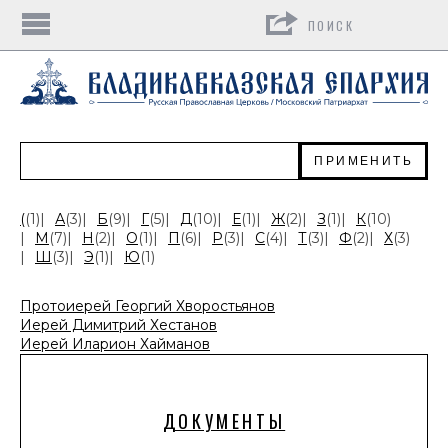
Поиск
ПРИМЕНИТЬ
(
(1)
|
А
(3)
|
Б
(9)
|
Г
(5)
|
Д
(10)
|
Е
(1)
|
Ж
(2)
|
З
(1)
|
К
(10)
|
М
(7)
|
Н
(2)
|
О
(1)
|
П
(6)
|
Р
(3)
|
С
(4)
|
Т
(3)
|
Ф
(2)
|
Х
(3)
|
Ш
(3)
|
Э
(1)
|
Ю
(1)
Протоиерей Георгий Хворостьянов
Иерей Димитрий Хестанов
Иерей Иларион Хайманов
ДОКУМЕНТЫ