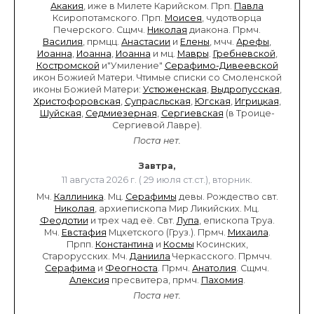
Акакия
, иже в Милете Карийском. Прп.
Павла
Ксиропотамского. Прп.
Моисея
, чудотворца
Печерского. Сщмч.
Николая
диакона. Прмч.
Василия
, прмцц.
Анастасии
и
Елены
, мчч.
Арефы
,
Иоанна
,
Иоанна
,
Иоанна
и мц.
Мавры
.
Гребневской
,
Костромской
и"Умиление"
Серафимо-Дивеевской
икон Божией Матери. Чтимые списки со Смоленской
иконы Божией Матери:
Устюженская
,
Выдропусская
,
Христофоровская
,
Супрасльская
,
Югская
,
Игрицкая
,
Шуйская
,
Седмиезерная
,
Сергиевская
(в Троице-
Сергиевой Лавре).
Поста нет.
Завтра,
11 августа 2026 г. ( 29 июля ст.ст.), вторник.
Мч.
Каллиника
. Мц.
Серафимы
девы. Рождество свт.
Николая
, архиепископа Мир Ликийских. Мц.
Феодотии
и трех чад её. Свт.
Лупа
, епископа Труа.
Мч.
Евстафия
Мцхетского (Груз.). Прмч.
Михаила
.
Прпп.
Константина
и
Космы
Косинских,
Старорусских. Мч.
Даниила
Черкасского. Прмчч.
Серафима
и
Феогноста
. Прмч.
Анатолия
. Сщмч.
Алексия
пресвитера, прмч.
Пахомия
.
Поста нет.