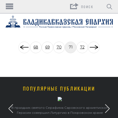
Поиск
68
69
70
71
72
ПОПУЛЯРНЫЕ ПУБЛИКАЦИИ
в
В праздник святого Серафима Саровского архиепископ
Герасим совершил Литургию в Покровском храме