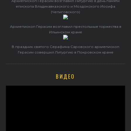
Архиепископ Герасим возглавил Литургию в день памяти
епископа Владикавказского и Моздокского Иосифа
(Чепиговского)
Архиепископ Герасим возглавил престольные торжества в
Ильинском храме
В праздник святого Серафима Саровского архиепископ
Герасим совершил Литургию в Покровском храме
ВИДЕО