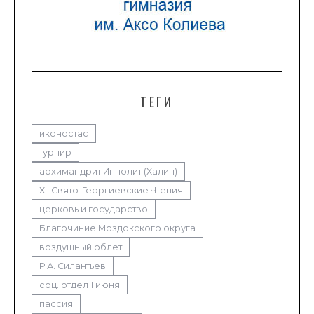
ТЕГИ
иконостас
турнир
архимандрит Ипполит (Халин)
XII Свято-Георгиевские Чтения
церковь и государство
Благочиние Моздокского округа
воздушный облет
Р.А. Силантьев
соц. отдел 1 июня
пассия