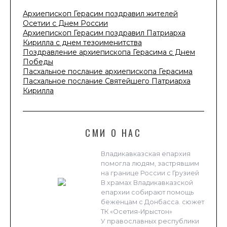
Архиепископ Герасим поздравил жителей
Осетии с Днем России
Архиепископ Герасим поздравил Патриарха
Кирилла с днем тезоименитства
Поздравление архиепископа Герасима с Днем
Победы
Пасхальное послание архиепископа Герасима
Пасхальное послание Святейшего Патриарха
Кирилла
СМИ О НАС
Владикавказская епархия
помогла людям, застрявшим
на границе России с Грузией
В храмах Владикавказской
епархии собирают помощь
беженцам с Донбасса. сюжет
ТК «Осетия-Ирыстон»
У православных республики