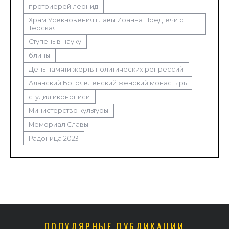
протоиерей леонид
Храм Усекновения главы Иоанна Предтечи ст.
Терская
Ступень в науку
блины
День памяти жертв политических репрессий
Аланский Богоявленский женский монастырь
студия иконописи
Министерство культуры
Мемориал Славы
Радоница 2023
ПОПУЛЯРНЫЕ ПУБЛИКАЦИИ