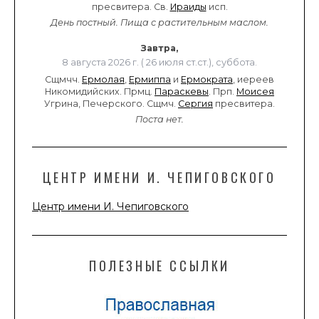
пресвитера. Св.
Ираиды
исп.
День постный.
Пища с растительным маслом.
Завтра,
8 августа 2026 г. ( 26 июля ст.ст.), суббота.
Сщмчч.
Ермолая
,
Ермиппа
и
Ермократа
, иереев
Никомидийских. Прмц.
Параскевы
. Прп.
Моисея
Угрина, Печерского. Сщмч.
Сергия
пресвитера.
Поста нет.
ЦЕНТР ИМЕНИ И. ЧЕПИГОВСКОГО
Центр имени И. Чепиговского
ПОЛЕЗНЫЕ ССЫЛКИ