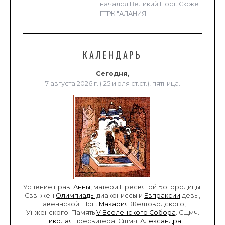
начался Великий Пост. Сюжет
ГТРК "АЛАНИЯ"
КАЛЕНДАРЬ
Сегодня,
7 августа 2026 г. ( 25 июля ст.ст.), пятница.
Успение прав.
Анны
, матери Пресвятой Богородицы.
Свв. жен
Олимпиады
диакониссы и
Евпраксии
девы,
Тавеннской. Прп.
Макария
Желтоводского,
Унженского. Память
V Вселенского Собора
. Сщмч.
Николая
пресвитера. Сщмч.
Александра