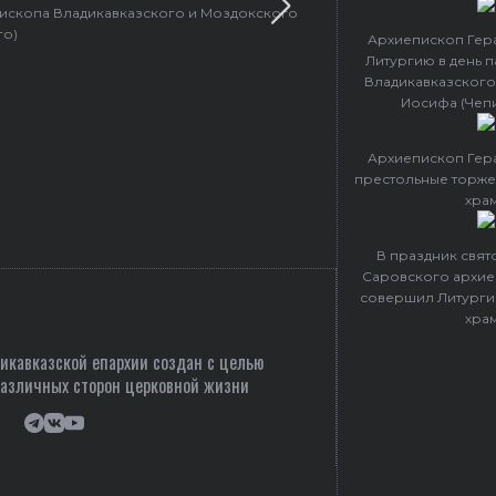
пископа Владикавказского и Моздокского
Архиепископ 
го)
Архиепископ Гер
Литургию в день 
Владикавказского
Иосифа (Чеп
Архиепископ Гер
престольные торже
хра
В праздник свя
Саровского архие
совершил Литурги
хра
кавказской епархии создан c целью
различных сторон церковной жизни