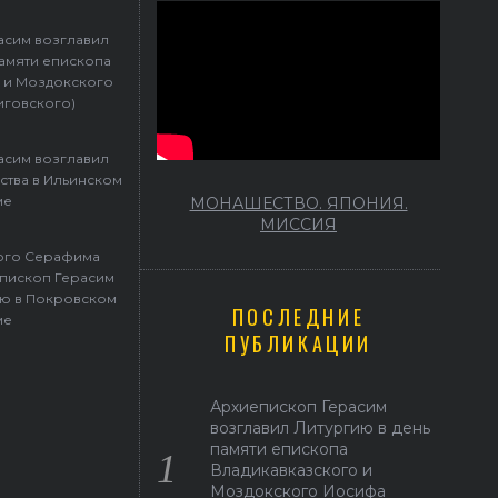
Герасим возглавил престольные торжества в Ильинском храме
асим возглавил
памяти епископа
 и Моздокского
иговского)
асим возглавил
ства в Ильинском
ме
МОНАШЕСТВО. ЯПОНИЯ.
МИССИЯ
того Серафима
пископ Герасим
ю в Покровском
ПОСЛЕДНИЕ
ме
ПУБЛИКАЦИИ
Архиепископ Герасим
возглавил Литургию в день
памяти епископа
Владикавказского и
Моздокского Иосифа