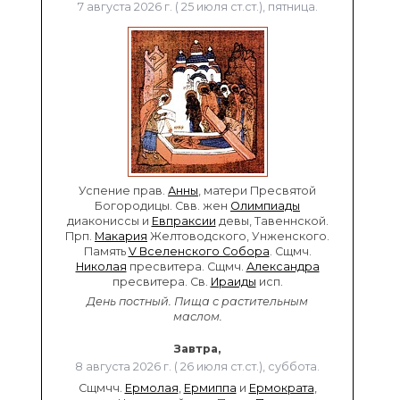
7 августа 2026 г. ( 25 июля ст.ст.), пятница.
Успение прав.
Анны
, матери Пресвятой
Богородицы. Свв. жен
Олимпиады
диакониссы и
Евпраксии
девы, Тавеннской.
Прп.
Макария
Желтоводского, Унженского.
Память
V Вселенского Собора
. Сщмч.
Николая
пресвитера. Сщмч.
Александра
пресвитера. Св.
Ираиды
исп.
День постный.
Пища с растительным
маслом.
Завтра,
8 августа 2026 г. ( 26 июля ст.ст.), суббота.
Сщмчч.
Ермолая
,
Ермиппа
и
Ермократа
,