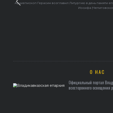
Архиепископ Герасим возглавил Литургию в день памяти е
Иосифа (Чепиговско
О НАС
Официальный портал Влади
всестороннего освещения 