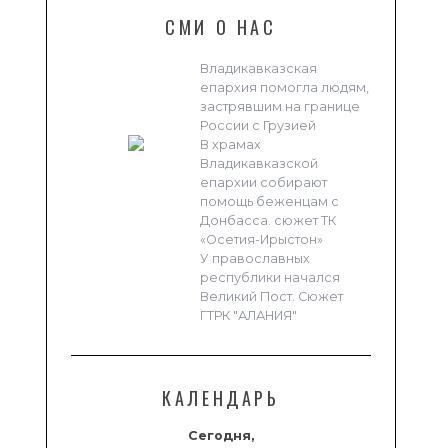
СМИ О НАС
Владикавказская
епархия помогла людям,
застрявшим на границе
России с Грузией
В храмах
Владикавказской
епархии собирают
помощь беженцам с
Донбасса. сюжет ТК
«Осетия-Ирыстон»
У православных
республики начался
Великий Пост. Сюжет
ГТРК "АЛАНИЯ"
КАЛЕНДАРЬ
Сегодня,