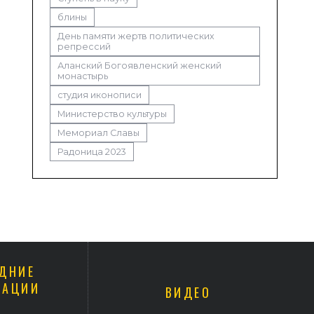
блины
День памяти жертв политических
репрессий
Аланский Богоявленский женский
монастырь
студия иконописи
Министерство культуры
Мемориал Славы
Радоница 2023
ДНИЕ
КАЦИИ
ВИДЕО