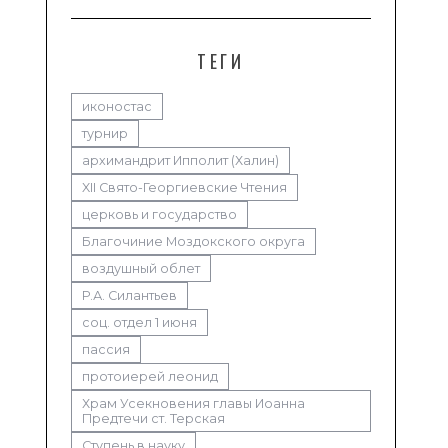
ТЕГИ
иконостас
турнир
архимандрит Ипполит (Халин)
XII Свято-Георгиевские Чтения
церковь и государство
Благочиние Моздокского округа
воздушный облет
Р.А. Силантьев
соц. отдел 1 июня
пассия
протоиерей леонид
Храм Усекновения главы Иоанна
Предтечи ст. Терская
Ступень в науку