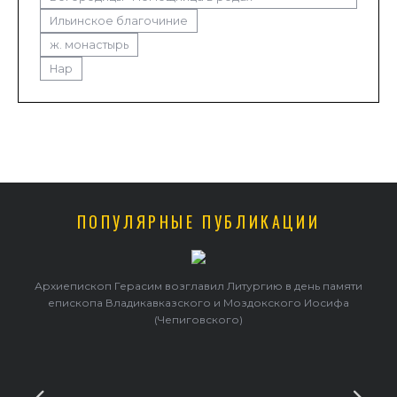
Ильинское благочиние
ж. монастырь
Нар
ПОПУЛЯРНЫЕ ПУБЛИКАЦИИ
Архиепископ Герасим возглавил Литургию в день памяти
епископа Владикавказского и Моздокского Иосифа
(Чепиговского)