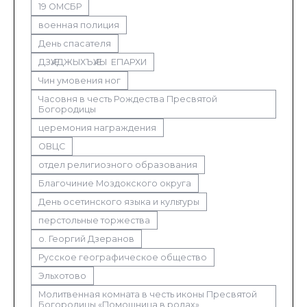
19 ОМСБР
военная полиция
День спасателя
ДЗӔУДЖЫХЪӔУЫ ЕПАРХИ
Чин умовения ног
Часовня в честь Рождества Пресвятой
Богородицы
церемония награждения
ОВЦС
отдел религиозного образования
Благочиние Моздокского округа
День осетинского языка и культуры
перстольные торжества
о. Георгий Дзеранов
Русское географическое общество
Эльхотово
Молитвенная комната в честь иконы Пресвятой
Богородицы «Помощница в родах»