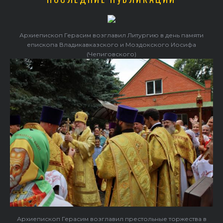
Архиепископ Герасим возглавил Литургию в день памяти
епископа Владикавказского и Моздокского Иосифа
(Чепиговского)
Архиепископ Герасим возглавил престольные торжества в