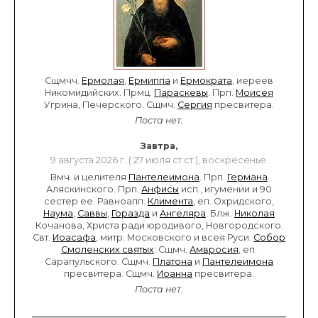
Сщмчч.
Ермолая
,
Ермиппа
и
Ермократа
, иереев
Никомидийских. Прмц.
Параскевы
. Прп.
Моисея
Угрина, Печерского. Сщмч.
Сергия
пресвитера.
Поста нет.
Завтра,
9 августа 2026 г. ( 27 июля ст.ст.), воскресенье.
Вмч. и целителя
Пантелеимона
. Прп.
Германа
Аляскинского. Прп.
Анфисы
исп., игумении и 90
сестер ее. Равноапп.
Климента
, еп. Охридского,
Наума
,
Саввы
,
Горазда
и
Ангеляра
. Блж.
Николая
Кочанова, Христа ради юродивого, Новгородского.
Свт.
Иоасафа
, митр. Московского и всея Руси.
Собор
Смоленских святых
. Сщмч.
Амвросия
, еп.
Сарапульского. Сщмч.
Платона
и
Пантелеимона
пресвитера. Сщмч.
Иоанна
пресвитера.
Поста нет.