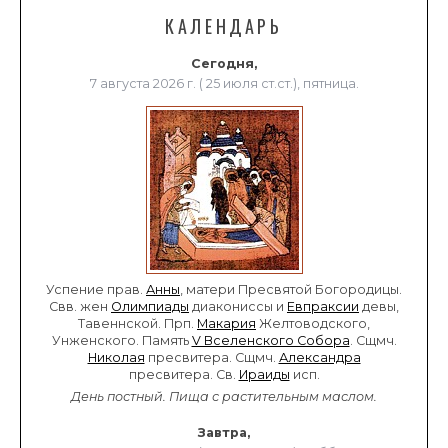
КАЛЕНДАРЬ
Сегодня,
7 августа 2026 г. ( 25 июля ст.ст.), пятница.
Успение прав.
Анны
, матери Пресвятой Богородицы.
Свв. жен
Олимпиады
диакониссы и
Евпраксии
девы,
Тавеннской. Прп.
Макария
Желтоводского,
Унженского. Память
V Вселенского Собора
. Сщмч.
Николая
пресвитера. Сщмч.
Александра
пресвитера. Св.
Ираиды
исп.
День постный.
Пища с растительным маслом.
Завтра,