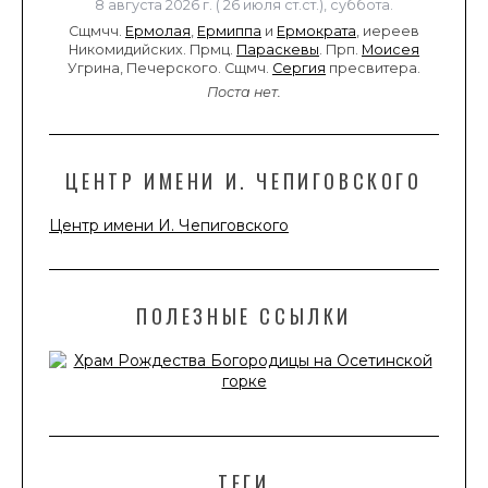
8 августа 2026 г. ( 26 июля ст.ст.), суббота.
Сщмчч.
Ермолая
,
Ермиппа
и
Ермократа
, иереев
Никомидийских. Прмц.
Параскевы
. Прп.
Моисея
Угрина, Печерского. Сщмч.
Сергия
пресвитера.
Поста нет.
ЦЕНТР ИМЕНИ И. ЧЕПИГОВСКОГО
Центр имени И. Чепиговского
ПОЛЕЗНЫЕ ССЫЛКИ
ТЕГИ