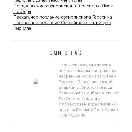
Кирилла с днем тезоименитства
Поздравление архиепископа Герасима с Днем
Победы
Пасхальное послание архиепископа Герасима
Пасхальное послание Святейшего Патриарха
Кирилла
СМИ О НАС
Владикавказская епархия
помогла людям, застрявшим
на границе России с Грузией
В храмах Владикавказской
епархии собирают помощь
беженцам с Донбасса. сюжет
ТК «Осетия-Ирыстон»
У православных республики
начался Великий Пост. Сюжет
ГТРК "АЛАНИЯ"