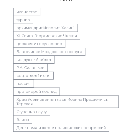
иконостас
турнир
архимандрит Ипполит (Халин)
XII Свято-Георгиевские Чтения
церковь и государство
Благочиние Моздокского округа
воздушный облет
Р.А. Силантьев
соц. отдел 1 июня
пассия
протоиерей леонид
Храм Усекновения главы Иоанна Предтечи ст.
Терская
Ступень в науку
блины
День памяти жертв политических репрессий