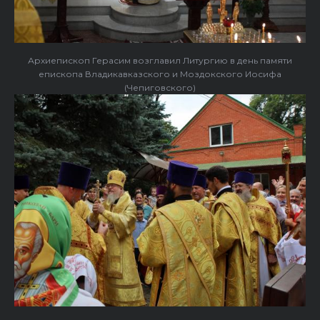
Архиепископ Герасим возглавил Литургию в день памяти
епископа Владикавказского и Моздокского Иосифа
(Чепиговского)