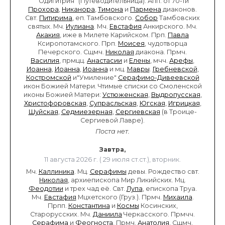
"Одигитрия" (Путеводительница). Апп. от 70-ти
Прохора
,
Никанора
,
Тимона
и
Пармена
диаконов.
Свт.
Питирима
, еп. Тамбовского.
Собор
Тамбовских
святых. Мч.
Иулиана
. Мч.
Евстафия
Анкирского. Мч.
Акакия
, иже в Милете Карийском. Прп.
Павла
Ксиропотамского. Прп.
Моисея
, чудотворца
Печерского. Сщмч.
Николая
диакона. Прмч.
Василия
, прмцц.
Анастасии
и
Елены
, мчч.
Арефы
,
Иоанна
,
Иоанна
,
Иоанна
и мц.
Мавры
.
Гребневской
,
Костромской
и"Умиление"
Серафимо-Дивеевской
икон Божией Матери. Чтимые списки со Смоленской
иконы Божией Матери:
Устюженская
,
Выдропусская
,
Христофоровская
,
Супрасльская
,
Югская
,
Игрицкая
,
Шуйская
,
Седмиезерная
,
Сергиевская
(в Троице-
Сергиевой Лавре).
Поста нет.
Завтра,
11 августа 2026 г. ( 29 июля ст.ст.), вторник.
Мч.
Каллиника
. Мц.
Серафимы
девы. Рождество свт.
Николая
, архиепископа Мир Ликийских. Мц.
Феодотии
и трех чад её. Свт.
Лупа
, епископа Труа.
Мч.
Евстафия
Мцхетского (Груз.). Прмч.
Михаила
.
Прпп.
Константина
и
Космы
Косинских,
Старорусских. Мч.
Даниила
Черкасского. Прмчч.
Серафима
и
Феогноста
. Прмч.
Анатолия
. Сщмч.