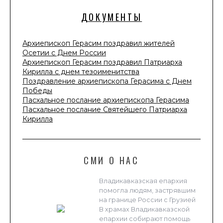
ДОКУМЕНТЫ
Архиепископ Герасим поздравил жителей
Осетии с Днем России
Архиепископ Герасим поздравил Патриарха
Кирилла с днем тезоименитства
Поздравление архиепископа Герасима с Днем
Победы
Пасхальное послание архиепископа Герасима
Пасхальное послание Святейшего Патриарха
Кирилла
СМИ О НАС
Владикавказская епархия
помогла людям, застрявшим
на границе России с Грузией
В храмах Владикавказской
епархии собирают помощь