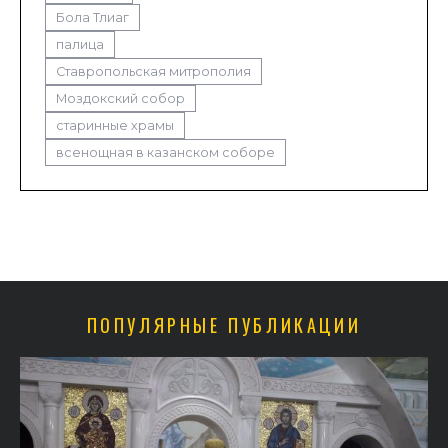
Бола Тлиаг
палица
Ставропольская митрополия
Моздокский собор
старинные храмы
всенощная в казанском соборе
ПОПУЛЯРНЫЕ ПУБЛИКАЦИИ