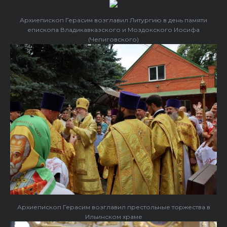
Архиепископ Герасим возглавил Литургию в день памяти
епископа Владикавказского и Моздокского Иосифа
(Чепиговского)
Архиепископ Герасим возглавил престольные торжества в
Ильинском храме