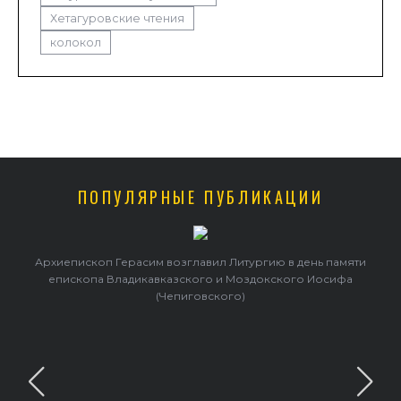
Хетагуровские чтения
колокол
ПОПУЛЯРНЫЕ ПУБЛИКАЦИИ
Архиепископ Герасим возглавил Литургию в день памяти
епископа Владикавказского и Моздокского Иосифа
(Чепиговского)