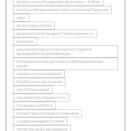
Храм в честь Рождества Христова с. Кобан
епископ Владикавказский и Аланский Герасим
ларс
Иоанн Креститель
храм апостола Андрея Первозванного
военные
реконструкция исторического здания
архиерейской резиденции
Елизаветинский детский реабилитационный
центр
памяти олега мамиева
Вербное воскресение
Чин 12 Евангелий
Часовня Луки Крымского
Лазарева суббота
малый престольный в покровке
схиархимандрит Власий
литургия на 40 мучеников