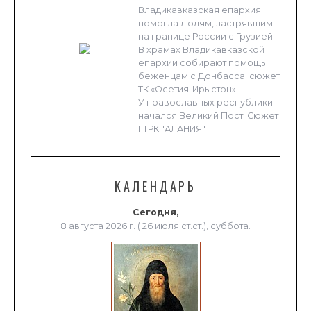
Владикавказская епархия
помогла людям, застрявшим
на границе России с Грузией
В храмах Владикавказской
епархии собирают помощь
беженцам с Донбасса. сюжет
ТК «Осетия-Ирыстон»
У православных республики
начался Великий Пост. Сюжет
ГТРК "АЛАНИЯ"
КАЛЕНДАРЬ
Сегодня,
8 августа 2026 г. ( 26 июля ст.ст.), суббота.