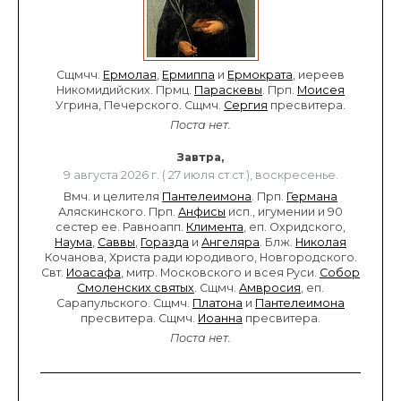
Сщмчч.
Ермолая
,
Ермиппа
и
Ермократа
, иереев
Никомидийских. Прмц.
Параскевы
. Прп.
Моисея
Угрина, Печерского. Сщмч.
Сергия
пресвитера.
Поста нет.
Завтра,
9 августа 2026 г. ( 27 июля ст.ст.), воскресенье.
Вмч. и целителя
Пантелеимона
. Прп.
Германа
Аляскинского. Прп.
Анфисы
исп., игумении и 90
сестер ее. Равноапп.
Климента
, еп. Охридского,
Наума
,
Саввы
,
Горазда
и
Ангеляра
. Блж.
Николая
Кочанова, Христа ради юродивого, Новгородского.
Свт.
Иоасафа
, митр. Московского и всея Руси.
Собор
Смоленских святых
. Сщмч.
Амвросия
, еп.
Сарапульского. Сщмч.
Платона
и
Пантелеимона
пресвитера. Сщмч.
Иоанна
пресвитера.
Поста нет.