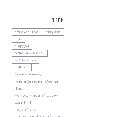
ТЕГИ
епископ Тихон (Шевкунов)
ОНК
г. Ардон
освящение воды
А.И. Тибилов
МИД РФ
Ступень в науку
газета Северная Осетия
Ливан
межрелигиозный форум
день ВМФ
круглый стол
иеромонах Иосиф (Джиоев)