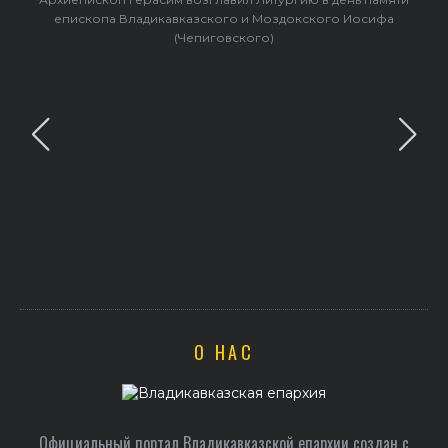
епископа Владикавказского и Моздокского Иосифа
(Чепиговского)
О НАС
Официальный портал Владикавказской епархии создан c