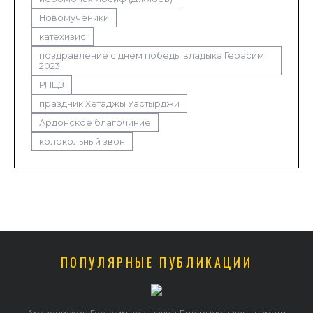
Новомученики
катехизис
поздравление с днем победы владыка Герасим
2023
РПЦЗ
праздник Хетаджы Уастырджи
Ардонское благочиние
колокольный звон
ПОПУЛЯРНЫЕ ПУБЛИКАЦИИ
Архиепископ Герасим возглавил Литургию в день памяти