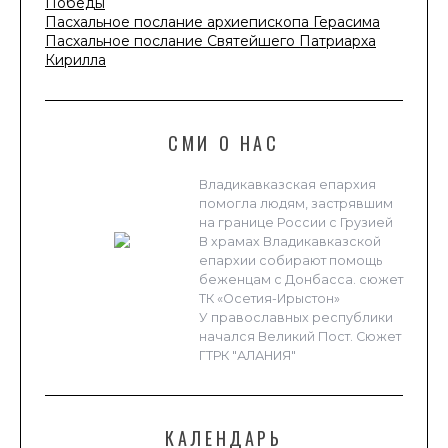
Победы
Пасхальное послание архиепископа Герасима
Пасхальное послание Святейшего Патриарха
Кирилла
СМИ О НАС
Владикавказская епархия
помогла людям, застрявшим
на границе России с Грузией
В храмах Владикавказской
епархии собирают помощь
беженцам с Донбасса. сюжет
ТК «Осетия-Ирыстон»
У православных республики
начался Великий Пост. Сюжет
ГТРК "АЛАНИЯ"
КАЛЕНДАРЬ