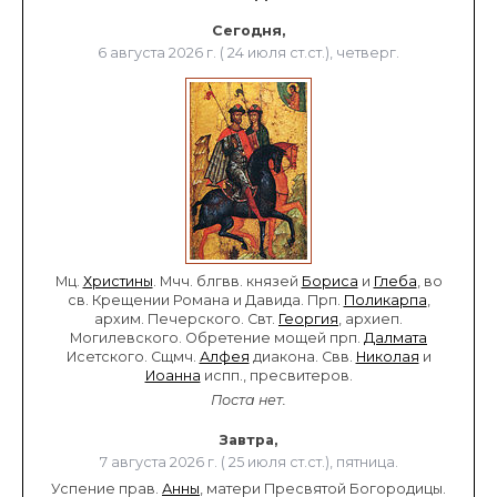
Сегодня,
6 августа 2026 г. ( 24 июля ст.ст.), четверг.
Мц.
Христины
. Мчч. блгвв. князей
Бориса
и
Глеба
, во
св. Крещении Романа и Давида. Прп.
Поликарпа
,
архим. Печерского. Свт.
Георгия
, архиеп.
Могилевского. Обретение мощей прп.
Далмата
Исетского. Сщмч.
Алфея
диакона. Свв.
Николая
и
Иоанна
испп., пресвитеров.
Поста нет.
Завтра,
7 августа 2026 г. ( 25 июля ст.ст.), пятница.
Успение прав.
Анны
, матери Пресвятой Богородицы.