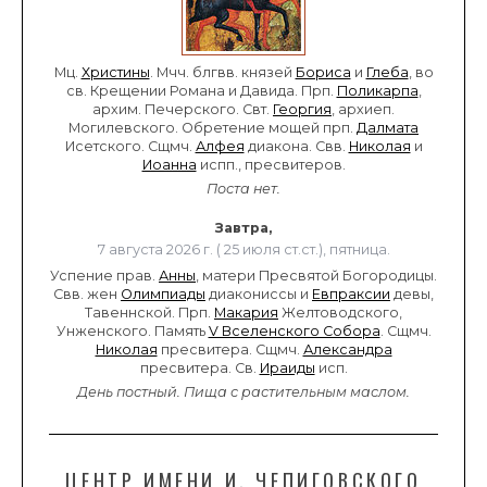
Мц.
Христины
. Мчч. блгвв. князей
Бориса
и
Глеба
, во
св. Крещении Романа и Давида. Прп.
Поликарпа
,
архим. Печерского. Свт.
Георгия
, архиеп.
Могилевского. Обретение мощей прп.
Далмата
Исетского. Сщмч.
Алфея
диакона. Свв.
Николая
и
Иоанна
испп., пресвитеров.
Поста нет.
Завтра,
7 августа 2026 г. ( 25 июля ст.ст.), пятница.
Успение прав.
Анны
, матери Пресвятой Богородицы.
Свв. жен
Олимпиады
диакониссы и
Евпраксии
девы,
Тавеннской. Прп.
Макария
Желтоводского,
Унженского. Память
V Вселенского Собора
. Сщмч.
Николая
пресвитера. Сщмч.
Александра
пресвитера. Св.
Ираиды
исп.
День постный.
Пища с растительным маслом.
ЦЕНТР ИМЕНИ И. ЧЕПИГОВСКОГО