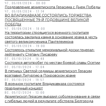
ЧТ, 05/09/2024 - 08:00
Поздравление архиепископа Герасима с Днем Победы
ЧТ, 05/09/2024 - 17:14
ВО ВЛАДИКАВКАЗЕ СОСТОЯЛИСЬ ТОРЖЕСТВА,
ПОСВЯЩЕННЫЕ 79-Й ГОДОВЩИНЕ ВЕЛИКОЙ
ПОБЕДЫ
ЧТ, 05/09/2024 - 18:00
На территории строящегося военного госпиталя
состоялась закладка камня в основание храма в честь
святого великомученика Пантелеимона
ЧТ, 05/09/2024 - 19:00
Состоялось открытие мемориальной доски генерал-
лейтенанту Степану Писареву
ПТ, 05/10/2024 - 16:48
Состоялся автопробег по местам боевой славы Осетии
ПТ, 05/10/2024 - 17:04
В пятницу Светлой седмицы архиепископ Герасим
возглавил Литургию в Покровском храме
ПТ, 05/10/2024 - 19:57
В военном госпитале Владикавказа состоялся
праздничный концерт
ВС, 05/12/2024 - 13:00
Архиепископ Герасим выразил соболезнование в связи
с гибелью людей в результате обстрела Белгорода