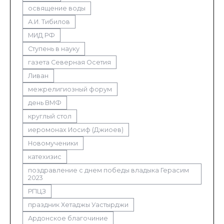
освящение воды
А.И. Тибилов
МИД РФ
Ступень в науку
газета Северная Осетия
Ливан
межрелигиозный форум
день ВМФ
круглый стол
иеромонах Иосиф (Джиоев)
Новомученики
катехизис
поздравление с днем победы владыка Герасим
2023
РПЦЗ
праздник Хетаджы Уастырджи
Ардонское благочиние