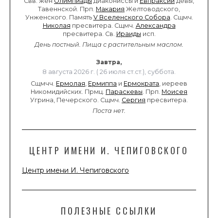
Свв. жен
Олимпиады
диакониссы и
Евпраксии
девы,
Тавеннской. Прп.
Макария
Желтоводского,
Унженского. Память
V Вселенского Собора
. Сщмч.
Николая
пресвитера. Сщмч.
Александра
пресвитера. Св.
Ираиды
исп.
День постный.
Пища с растительным маслом.
Завтра,
8 августа 2026 г. ( 26 июля ст.ст.), суббота.
Сщмчч.
Ермолая
,
Ермиппа
и
Ермократа
, иереев
Никомидийских. Прмц.
Параскевы
. Прп.
Моисея
Угрина, Печерского. Сщмч.
Сергия
пресвитера.
Поста нет.
ЦЕНТР ИМЕНИ И. ЧЕПИГОВСКОГО
Центр имени И. Чепиговского
ПОЛЕЗНЫЕ ССЫЛКИ