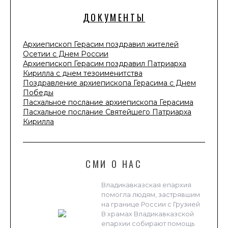
ДОКУМЕНТЫ
Архиепископ Герасим поздравил жителей
Осетии с Днем России
Архиепископ Герасим поздравил Патриарха
Кирилла с днем тезоименитства
Поздравление архиепископа Герасима с Днем
Победы
Пасхальное послание архиепископа Герасима
Пасхальное послание Святейшего Патриарха
Кирилла
СМИ О НАС
Владикавказская епархия
помогла людям, застрявшим
на границе России с Грузией
В храмах Владикавказской
епархии собирают помощь