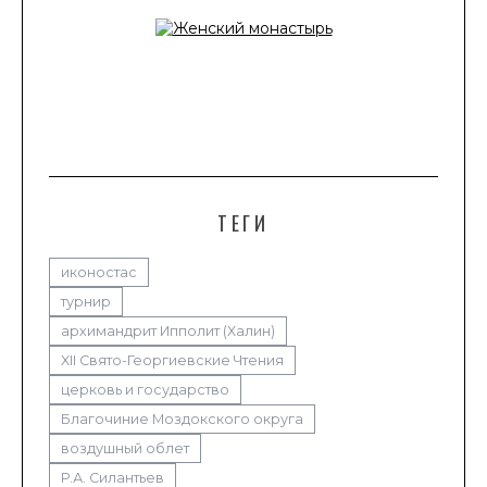
ТЕГИ
иконостас
турнир
архимандрит Ипполит (Халин)
XII Свято-Георгиевские Чтения
церковь и государство
Благочиние Моздокского округа
воздушный облет
Р.А. Силантьев