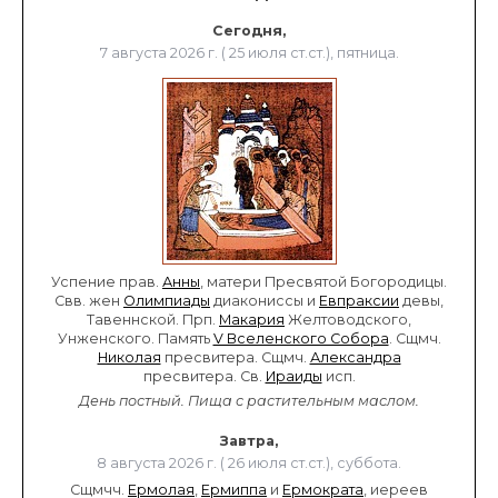
Сегодня,
7 августа 2026 г. ( 25 июля ст.ст.), пятница.
Успение прав.
Анны
, матери Пресвятой Богородицы.
Свв. жен
Олимпиады
диакониссы и
Евпраксии
девы,
Тавеннской. Прп.
Макария
Желтоводского,
Унженского. Память
V Вселенского Собора
. Сщмч.
Николая
пресвитера. Сщмч.
Александра
пресвитера. Св.
Ираиды
исп.
День постный.
Пища с растительным маслом.
Завтра,
8 августа 2026 г. ( 26 июля ст.ст.), суббота.
Сщмчч.
Ермолая
,
Ермиппа
и
Ермократа
, иереев