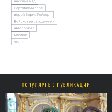
часовня мвд
Нартовский эпос
иерей Борис Рейхерт
Войсковые священники
автопробег
Моздок
чтения
ПОПУЛЯРНЫЕ ПУБЛИКАЦИИ
в