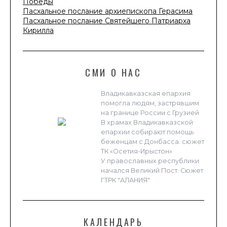
Победы
Пасхальное послание архиепископа Герасима
Пасхальное послание Святейшего Патриарха
Кирилла
СМИ О НАС
Владикавказская епархия
помогла людям, застрявшим
на границе России с Грузией
В храмах Владикавказской
епархии собирают помощь
беженцам с Донбасса. сюжет
ТК «Осетия-Ирыстон»
У православных республики
начался Великий Пост. Сюжет
ГТРК "АЛАНИЯ"
КАЛЕНДАРЬ