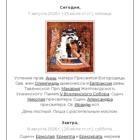
Сегодня,
7 августа 2026 г. ( 25 июля ст.ст.), пятница.
Успение прав.
Анны
, матери Пресвятой Богородицы.
Свв. жен
Олимпиады
диакониссы и
Евпраксии
девы,
Тавеннской. Прп.
Макария
Желтоводского,
Унженского. Память
V Вселенского Собора
. Сщмч.
Николая
пресвитера. Сщмч.
Александра
пресвитера. Св.
Ираиды
исп.
День постный.
Пища с растительным маслом.
Завтра,
8 августа 2026 г. ( 26 июля ст.ст.), суббота.
Сщмчч.
Ермолая
,
Ермиппа
и
Ермократа
, иереев