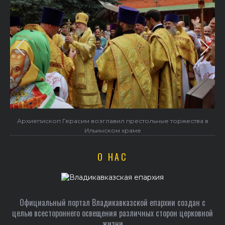
в
В праздник святого Серафима Саровского архиепископ
Герасим совершил Литургию в Покровском храме
О НАС
Официальный портал Владикавказской епархии создан c
целью всестороннего освещения различных сторон церковной
жизни