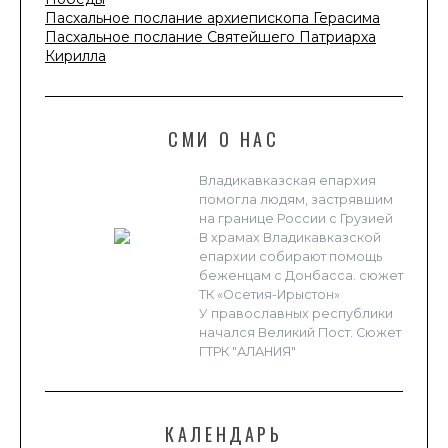
Пасхальное послание архиепископа Герасима
Пасхальное послание Святейшего Патриарха
Кирилла
СМИ О НАС
Владикавказская епархия
помогла людям, застрявшим
на границе России с Грузией
В храмах Владикавказской
епархии собирают помощь
беженцам с Донбасса. сюжет
ТК «Осетия-Ирыстон»
У православных республики
начался Великий Пост. Сюжет
ГТРК "АЛАНИЯ"
КАЛЕНДАРЬ