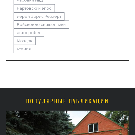
часовня мвд
Нартовский эпос
иерей Борис Рейхерт
Войсковые священники
автопробег
Моздок
чтения
ПОПУЛЯРНЫЕ ПУБЛИКАЦИИ