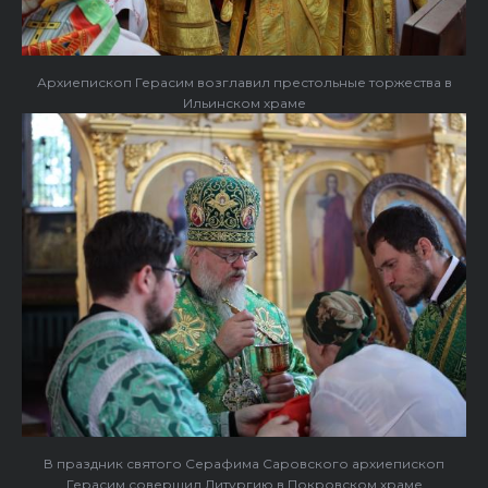
Архиепископ Герасим возглавил престольные торжества в
Ильинском храме
В праздник святого Серафима Саровского архиепископ
Герасим совершил Литургию в Покровском храме