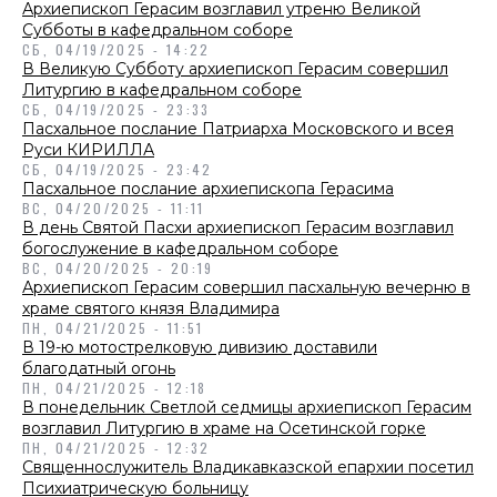
Архиепископ Герасим возглавил утреню Великой
Субботы в кафедральном соборе
СБ, 04/19/2025 - 14:22
В Великую Субботу архиепископ Герасим совершил
Литургию в кафедральном соборе
СБ, 04/19/2025 - 23:33
Пасхальное послание Патриарха Московского и всея
Руси КИРИЛЛА
СБ, 04/19/2025 - 23:42
Пасхальное послание архиепископа Герасима
ВС, 04/20/2025 - 11:11
В день Святой Пасхи архиепископ Герасим возглавил
богослужение в кафедральном соборе
ВС, 04/20/2025 - 20:19
Архиепископ Герасим совершил пасхальную вечерню в
храме святого князя Владимира
ПН, 04/21/2025 - 11:51
В 19-ю мотострелковую дивизию доставили
благодатный огонь
ПН, 04/21/2025 - 12:18
В понедельник Светлой седмицы архиепископ Герасим
возглавил Литургию в храме на Осетинской горке
ПН, 04/21/2025 - 12:32
Священнослужитель Владикавказской епархии посетил
Психиатрическую больницу