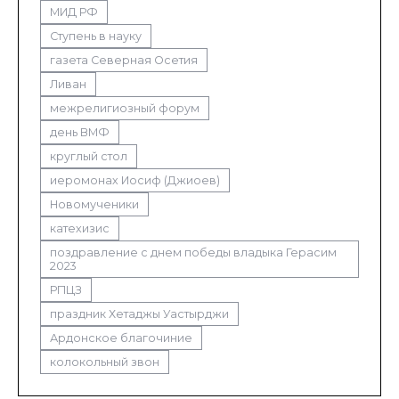
МИД РФ
Ступень в науку
газета Северная Осетия
Ливан
межрелигиозный форум
день ВМФ
круглый стол
иеромонах Иосиф (Джиоев)
Новомученики
катехизис
поздравление с днем победы владыка Герасим
2023
РПЦЗ
праздник Хетаджы Уастырджи
Ардонское благочиние
колокольный звон