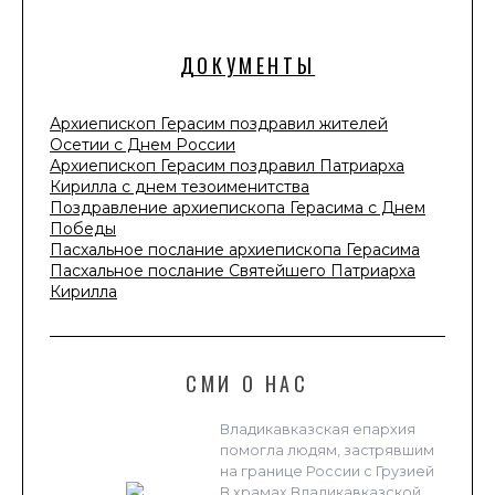
ДОКУМЕНТЫ
Архиепископ Герасим поздравил жителей
Осетии с Днем России
Архиепископ Герасим поздравил Патриарха
Кирилла с днем тезоименитства
Поздравление архиепископа Герасима с Днем
Победы
Пасхальное послание архиепископа Герасима
Пасхальное послание Святейшего Патриарха
Кирилла
СМИ О НАС
Владикавказская епархия
помогла людям, застрявшим
на границе России с Грузией
В храмах Владикавказской