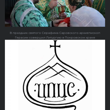
В праздник святого Серафима Саровского архиепископ
Герасим совершил Литургию в Покровском храме