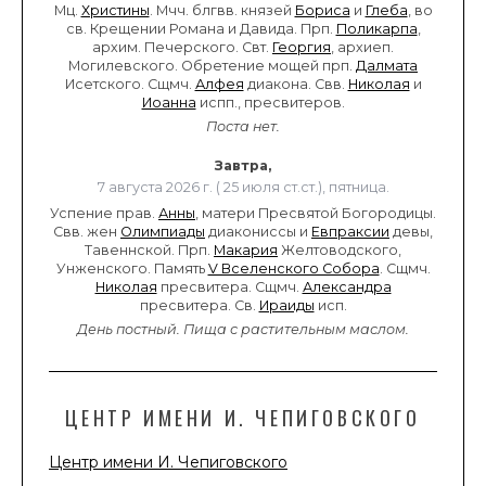
Мц.
Христины
. Мчч. блгвв. князей
Бориса
и
Глеба
, во
св. Крещении Романа и Давида. Прп.
Поликарпа
,
архим. Печерского. Свт.
Георгия
, архиеп.
Могилевского. Обретение мощей прп.
Далмата
Исетского. Сщмч.
Алфея
диакона. Свв.
Николая
и
Иоанна
испп., пресвитеров.
Поста нет.
Завтра,
7 августа 2026 г. ( 25 июля ст.ст.), пятница.
Успение прав.
Анны
, матери Пресвятой Богородицы.
Свв. жен
Олимпиады
диакониссы и
Евпраксии
девы,
Тавеннской. Прп.
Макария
Желтоводского,
Унженского. Память
V Вселенского Собора
. Сщмч.
Николая
пресвитера. Сщмч.
Александра
пресвитера. Св.
Ираиды
исп.
День постный.
Пища с растительным маслом.
ЦЕНТР ИМЕНИ И. ЧЕПИГОВСКОГО
Центр имени И. Чепиговского